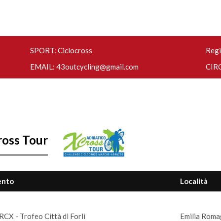
SPORT: Ciclocross
Regi
EMAIL:
43outcycling@gmail.com
CIRC
ross Tour
ento
Località
CX - Trofeo Città di Forlì
Emilia Romag