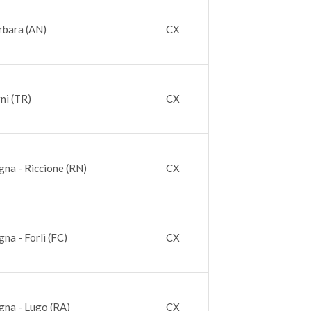
rbara (AN)
CX
ni (TR)
CX
gna - Riccione (RN)
CX
na - Forlì (FC)
CX
gna - Lugo (RA)
CX