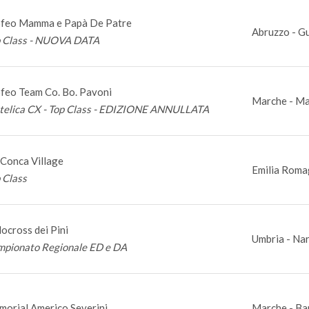
feo Mamma e Papà De Patre
Abruzzo - G
 Class - NUOVA DATA
feo Team Co. Bo. Pavoni
Marche - Ma
elica CX - Top Class - EDIZIONE ANNULLATA
Conca Village
Emilia Roma
 Class
locross dei Pini
Umbria - Nar
pionato Regionale ED e DA
orial Americo Severini
Marche - Ba