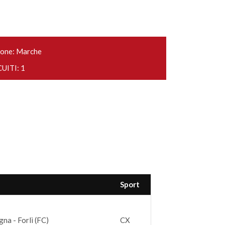
one: Marche
UITI: 1
Sport
na - Forlì (FC)
CX