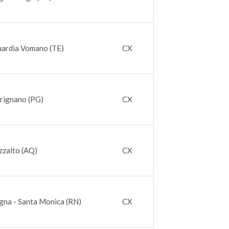
uardia Vomano (TE)
CX
trignano (PG)
CX
zzalto (AQ)
CX
gna - Santa Monica (RN)
CX