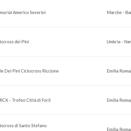
orial Americo Severini
Marche - Ba
locross dei Pini
Umbria - Nar
le Dei Pini Ciclocross Riccione
Emilia Roma
CX - Trofeo Città di Forlì
Emilia Romag
locross di Santo Stefano
Emilia Roma