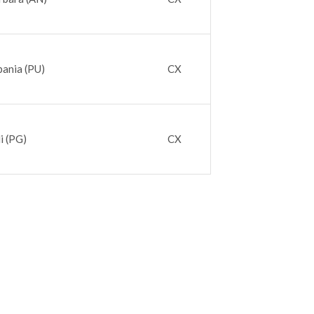
bania (PU)
CX
i (PG)
CX