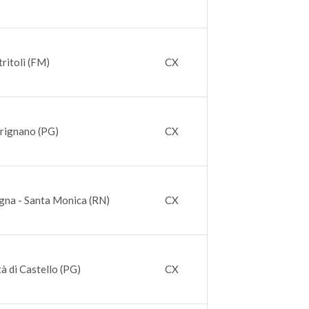
ritoli (FM)
CX
trignano (PG)
CX
gna - Santa Monica (RN)
CX
tà di Castello (PG)
CX