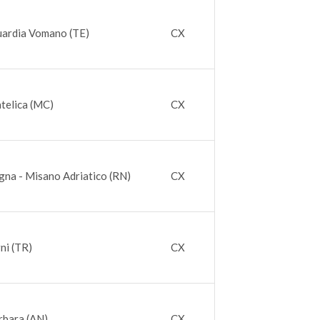
uardia Vomano (TE)
CX
telica (MC)
CX
gna - Misano Adriatico (RN)
CX
ni (TR)
CX
rbara (AN)
CX