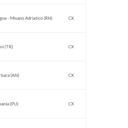
gna - Misano Adriatico (RN)
CX
ni (TR)
CX
rbara (AN)
CX
bania (PU)
CX