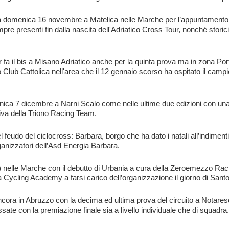
va domenica 16 novembre a Matelica nelle Marche per l’appuntamento 
e presenti fin dalla nascita dell'Adriatico Cross Tour, nonché storic
a il bis a Misano Adriatico anche per la quinta prova ma in zona Por
 Club Cattolica nell'area che il 12 gennaio scorso ha ospitato il camp
nica 7 dicembre a Narni Scalo come nelle ultime due edizioni con una
iva della Triono Racing Team.
do del ciclocross: Barbara, borgo che ha dato i natali all’indimenti
ganizzatori dell’Asd Energia Barbara.
nelle Marche con il debutto di Urbania a cura della Zeroemezzo Rac
gna Cycling Academy a farsi carico dell’organizzazione il giorno di San
 ancora in Abruzzo con la decima ed ultima prova del circuito a Notare
assate con la premiazione finale sia a livello individuale che di squadra.