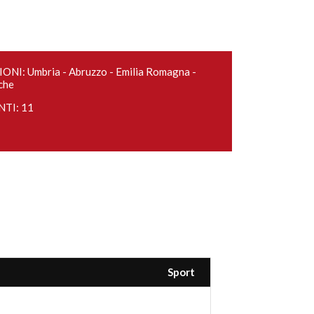
ONI: Umbria - Abruzzo - Emilia Romagna -
che
NTI: 11
Sport