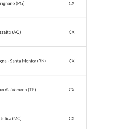
trignano (PG)
CX
zzalto (AQ)
CX
gna - Santa Monica (RN)
CX
uardia Vomano (TE)
CX
telica (MC)
CX