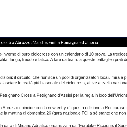
ocross tra Abruzzo, Marche, Emilia Romagna ed Umbria
-inverno di puro ciclocross con un calendario di 10 prove. La tredicesi
lità: fango, freddo e fatica. A fare da teatro a queste battaglie i pra
ioni: il circuito, che riunisce un pool di organizzatori locali, mira a pri
lasciare le realtà più blasonate del ciclocross, attive a livello naziona
Petrignano Cross a Petrignano d’Assisi per la regia in loco dell’Unione
in Abruzzo coincide con la new entry di questa edizione a Roccaraso c
nche la mattina di domenica 26 (gara nazionale FCI a sé stante che non a
 gara di Misano Adriatico organizzata dall’Eurobike Riccione: il Su