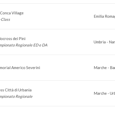
Conca Village
Emilia Roma
 Class
locross dei Pini
Umbria - Nar
pionato Regionale ED e DA
orial Americo Severini
Marche - Ba
ss Città di Urbania
Marche - Ur
pionato Regionale