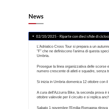
News
02/10/2025 - Riparte con dieci sfide di cicl
L'Adriatico Cross Tour si prepara a un autunno
"F" che ne definiscono l'anima di questa specia
Umbria.
Prosegue la linea organizzativa delle scorse ediz
numero crescente di atleti e squadre, senza tra
Si inizia in Umbria domenica 12 ottobre con il 
A cura dell’Azzurra Bike, la seconda prova è 
ottobre valevole per il circuito e si replica a
Sabato 1 novembre l’Emilia-Romagna ritrova la