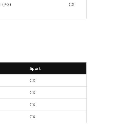
i (PG)
CX
Sport
CX
CX
CX
CX