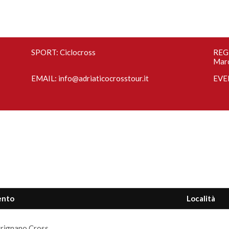
SPORT: Ciclocross
REGI
Mar
EMAIL:
info@adriaticocrosstour.it
EVE
ento
Località
rignano Cross