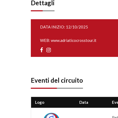
Dettagli
DATA INIZIO: 12/10/2025
WEB:
www.adriaticocrosstour.it
Eventi del circuito
Logo
Data
Ev
Pet