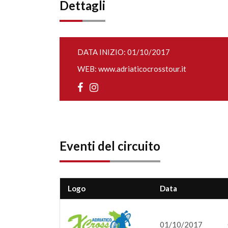
Dettagli
DATA INIZIO: 01/10/2017
WEB:
www.adriaticocrosstour.it
Eventi del circuito
Logo
Data
01/10/2017