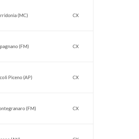
rridonia (MC)
CX
apagnano (FM)
CX
coli Piceno (AP)
CX
ontegranaro (FM)
CX