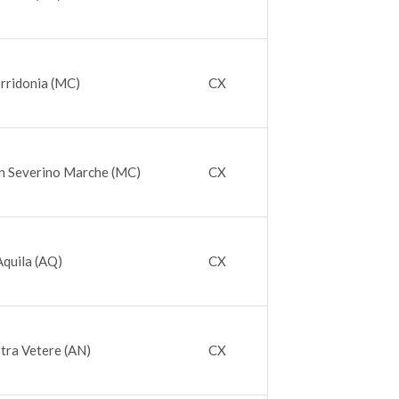
rridonia (MC)
CX
n Severino Marche (MC)
CX
Aquila (AQ)
CX
tra Vetere (AN)
CX