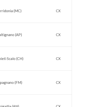
rridonia (MC)
CX
ltignano (AP)
CX
ieti Scalo (CH)
CX
apagnano (FM)
CX
igallia (AN)
CX