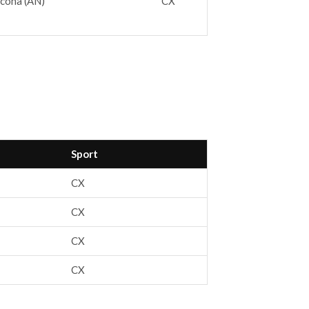
cona (AN)
CX
Sport
CX
CX
CX
CX