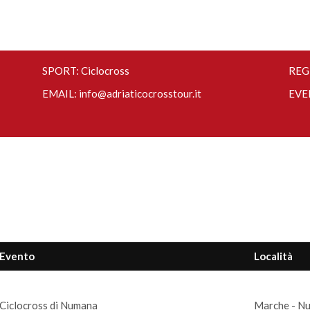
SPORT: Ciclocross
REGI
EMAIL:
info@adriaticocrosstour.it
EVE
Evento
Località
Ciclocross di Numana
Marche - N