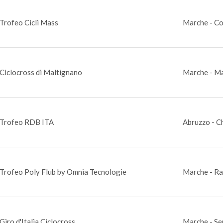
Trofeo Cicli Mass
Marche - Co
Ciclocross di Maltignano
Marche - Ma
Trofeo RDB ITA
Abruzzo - Ch
Trofeo Poly Flub by Omnia Tecnologie
Marche - R
Giro d'Italia Ciclocross
Marche - Sen