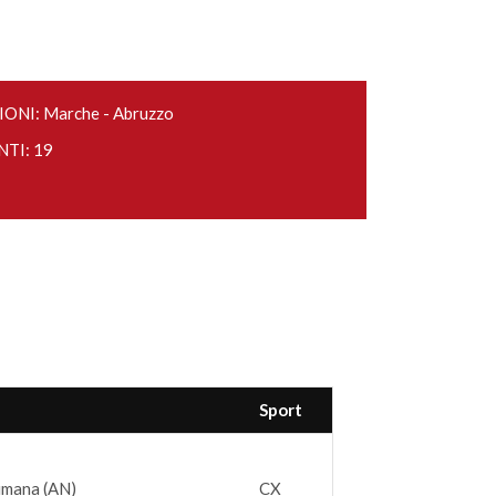
ONI: Marche - Abruzzo
NTI: 19
Sport
umana (AN)
CX