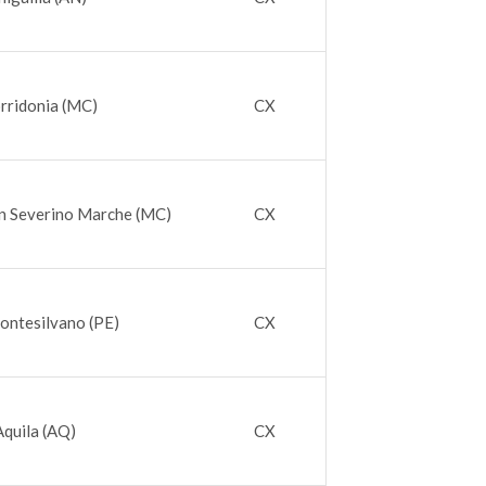
rridonia (MC)
CX
n Severino Marche (MC)
CX
ontesilvano (PE)
CX
Aquila (AQ)
CX