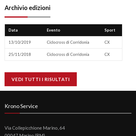
Archivio edizioni
Data
Evento
Sport
13/10/2019
Ciclocross di Corridonia
CX
25/11/2018
Ciclocross di Corridonia
CX
VEDI TUTTI I RISULTATI
Krono Service
Via Collepicchione Marino, 64
00047 Marino (RM)