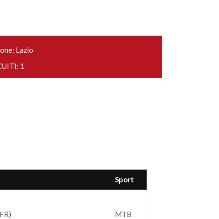
one: Lazio
UITI: 1
Sport
(FR)
MTB