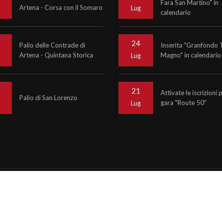
Fara San Martino" in
Artena - Corsa con il Somaro
o
Lug
calendario
24
Palio delle Contrade di
Inserita "Granfondo 
Artena - Quintana Storica
Magno" in calendario
o
Lug
21
Attivate le iscrizioni 
Palio di San Lorenzo
gara "Route 50"
o
Lug
6
Krono Service
P.IVA 07476081000
ncy informinds consulting