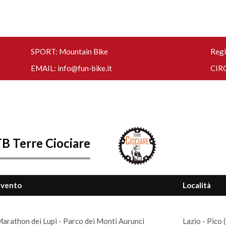
SPORT: Mountain Bike
Regi
EMAIL:
info@fun-bike.it
CIRC
B Terre Ciociare
Evento
Località
arathon dei Lupi - Parco dei Monti Aurunci
Lazio - Pico 