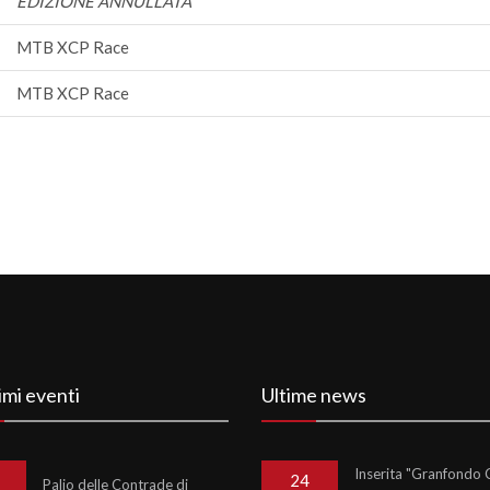
EDIZIONE ANNULLATA
MTB XCP Race
MTB XCP Race
imi eventi
Ultime news
Inserita "Granfondo C
24
Palio delle Contrade di