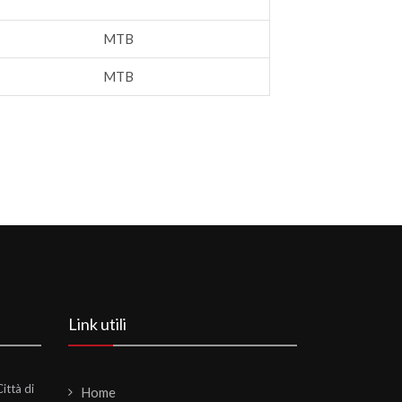
MTB
MTB
Link utili
ittà di
Home