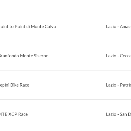
oint to Point di Monte Calvo
Lazio - Amas
ranfondo Monte Siserno
Lazio - Cecc
epini Bike Race
Lazio - Patri
MTB XCP Race
Lazio - San 