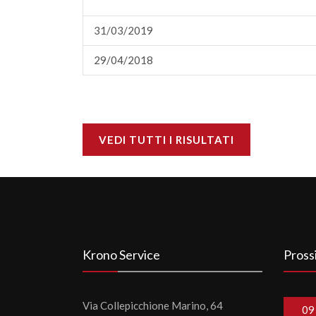
31/03/2019
29/04/2018
VEDI TUTTI I RISULTATI
Krono Service
Pross
Via Collepicchione Marino, 64
09