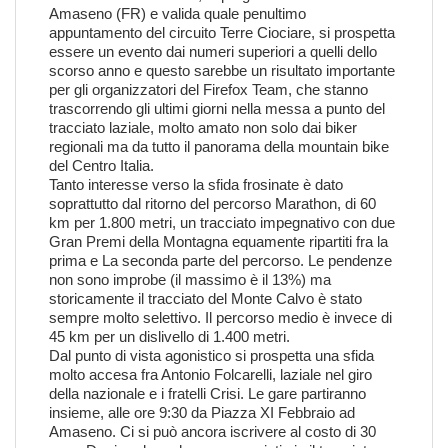
Amaseno (FR) e valida quale penultimo
appuntamento del circuito
Terre Ciociare
, si prospetta
essere un evento dai numeri superiori a quelli dello
scorso anno e questo sarebbe un risultato importante
per gli organizzatori del Firefox Team, che stanno
trascorrendo gli ultimi giorni nella messa a punto del
tracciato laziale, molto amato non solo dai biker
regionali ma da tutto il panorama della mountain bike
del Centro Italia.
Tanto interesse verso la sfida frosinate è dato
soprattutto dal ritorno del percorso Marathon, di 60
km per 1.800 metri, un tracciato impegnativo con due
Gran Premi della Montagna equamente ripartiti fra la
prima e La seconda parte del percorso. Le pendenze
non sono improbe (il massimo è il 13%) ma
storicamente il tracciato del Monte Calvo è stato
sempre molto selettivo. Il percorso medio è invece di
45 km per un dislivello di 1.400 metri.
Dal punto di vista agonistico si prospetta una sfida
molto accesa fra Antonio Folcarelli, laziale nel giro
della nazionale e i fratelli Crisi. Le gare partiranno
insieme, alle ore 9:30 da Piazza XI Febbraio ad
Amaseno. Ci si può ancora iscrivere al costo di 30