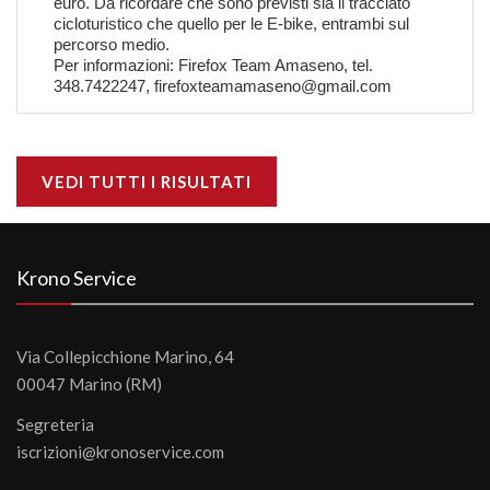
euro. Da ricordare che sono previsti sia il tracciato
cicloturistico che quello per le E-bike, entrambi sul
percorso medio.
Per informazioni:
Firefox Team Amaseno
, tel.
348.7422247, firefoxteamamaseno@gmail.com
VEDI TUTTI I RISULTATI
Krono Service
Via Collepicchione Marino, 64
00047 Marino (RM)
Segreteria
iscrizioni@kronoservice.com