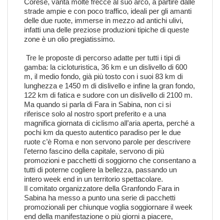
Corese, vanta molte frecce al suo arco, a partire dalle
strade ampie e con poco traffico, ideali per gli amanti
delle due ruote, immerse in mezzo ad antichi ulivi,
infatti una delle preziose produzioni tipiche di queste
zone è un olio pregiatissimo.
Tre le proposte di percorso adatte per tutti i tipi di
gamba: la cicloturistica, 36 km e un dislivello di 600
m, il medio fondo, già più tosto con i suoi 83 km di
lunghezza e 1450 m di dislivello e infine la gran fondo,
122 km di fatica e sudore con un dislivello di 2100 m.
Ma quando si parla di Fara in Sabina, non ci si
riferisce solo al nostro sport preferito e a una
magnifica giornata di ciclismo all’aria aperta, perché a
pochi km da questo autentico paradiso per le due
ruote c’è Roma e non servono parole per descrivere
l’eterno fascino della capitale, servono di più
promozioni e pacchetti di soggiorno che consentano a
tutti di poterne cogliere la bellezza, passando un
intero week end in un territorio spettacolare.
Il comitato organizzatore della Granfondo Fara in
Sabina ha messo a punto una serie di pacchetti
promozionali per chiunque voglia soggiornare il week
end della manifestazione o più giorni a piacere,