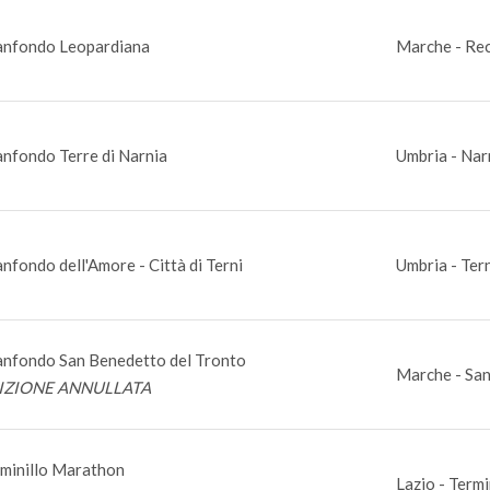
anfondo Leopardiana
Marche - Re
nfondo Terre di Narnia
Umbria - Nar
nfondo dell'Amore - Città di Terni
Umbria - Tern
nfondo San Benedetto del Tronto
Marche - San
IZIONE ANNULLATA
minillo Marathon
Lazio - Termin