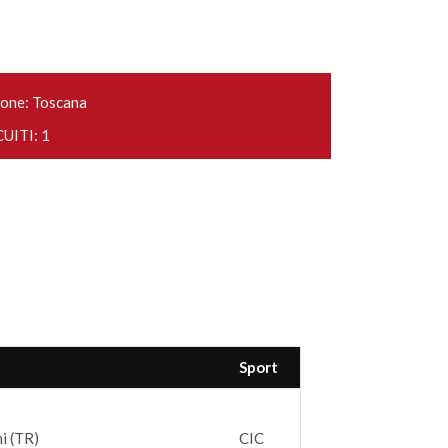
one: Toscana
UITI: 1
Sport
i (TR)
CIC