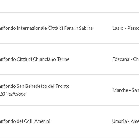
nfondo Internazionale Città di Fara in Sabina
Lazio - Pass
nfondo Città di Chianciano Terme
Toscana - Ch
nfondo San Benedetto del Tronto
Marche - San
10^ edizione
nfondo dei Colli Amerini
Umbria - Ame