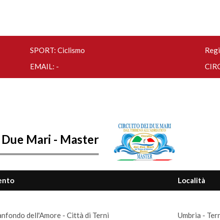
SPORT: Ciclismo
Regi
EMAIL: -
CIRC
i Due Mari - Master
ento
Località
nfondo dell'Amore - Città di Terni
Umbria - Tern