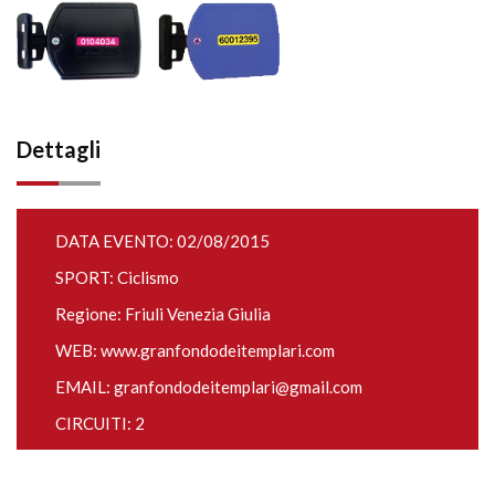
Dettagli
DATA EVENTO: 02/08/2015
SPORT: Ciclismo
Regione: Friuli Venezia Giulia
WEB:
www.granfondodeitemplari.com
EMAIL:
granfondodeitemplari@gmail.com
CIRCUITI: 2