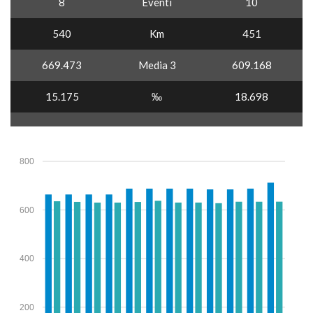
8
Eventi
10
540
Km
451
669.473
Media 3
609.168
15.175
‰
18.698
800
600
400
200