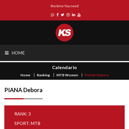
the time You need
HOME
Calendario
Home
Ranking
MTB Women
PIANA Debora
PIANA Debora
RANK: 3
SPORT: MTB