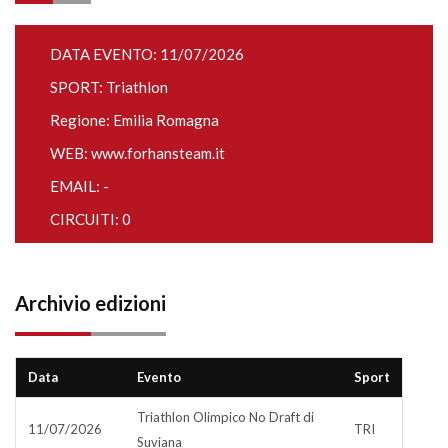
DATA EVENTO: 11/07/2026
SPORT: Triathlon
Regione: Emilia Romagna
WEB:
www.forhansteam.it
EMAIL: -
CIRCUITI: 0
Archivio edizioni
Data
Evento
Sport
Triathlon Olimpico No Draft di
11/07/2026
TRI
Suviana