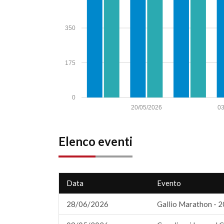
350
175
0
20/05/2026
03
Elenco eventi
Data
Evento
28/06/2026
Gallio Marathon - 