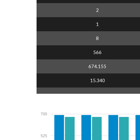
2
1
8
566
674.155
15.340
700
525