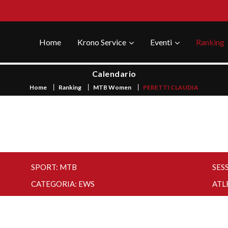
Home
Krono Service
Eventi
Ranking
Calendario
Home
Ranking
MTB Women
PERETTI CLAUDIA
SPORT: MTB
SESS
CATEGORIA: EWS
ATL