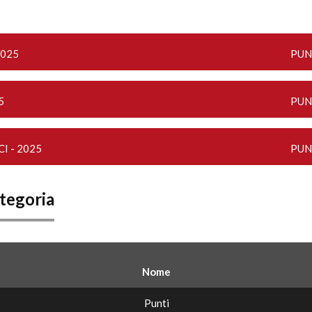
2025
PUN
5
PUN
CI - 2025
PUN
ategoria
Nome
Punti