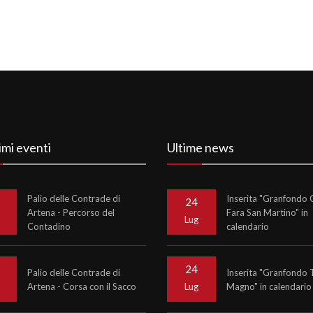
imi eventi
Ultime news
Palio delle Contrade di
Inserita "Granfondo C
24
Artena - Percorso del
Fara San Martino" in
o
Lug
Contadino
calendario
24
Palio delle Contrade di
Inserita "Granfondo 
Artena - Corsa con il Sacco
Magno" in calendario
o
Lug