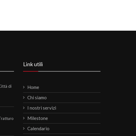
Link utili
ittà di
Home
Chi siamo
I nostri servizi
Milestone
Tratturo
Calendario