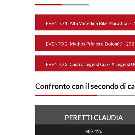
EVENTO 1:
Alta Valtellina Bike Marathon - 
EVENTO 2:
Mythos Primiero Dolomiti - 202
EVENTO 3:
Castro Legend Cup - X Legend U
Confronto con il secondo di c
PERETTI CLAUDIA
689.496