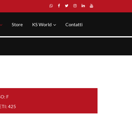
Store
KS World
Contatti
O: F
ETI: 425