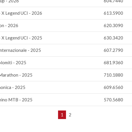
Cup - 2026
604.7440
- X Legend UCI - 2026
613.5900
n - 2026
620.3090
- X Legend UCI - 2025
630.3420
Internazionale - 2025
607.2790
lomiti - 2025
681.9360
e Marathon - 2025
710.1880
monica - 2025
609.6560
nino MTB - 2025
570.5680
1
2