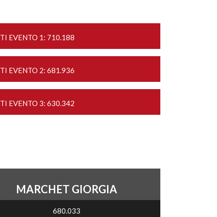
TI EVENTO 1: 710.188
TI EVENTO 2: 681.936
TI EVENTO 3: 630.342
MARCHET GIORGIA
680.033