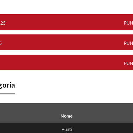
025
PUN
5
PUN
PUN
goria
Nome
Punti