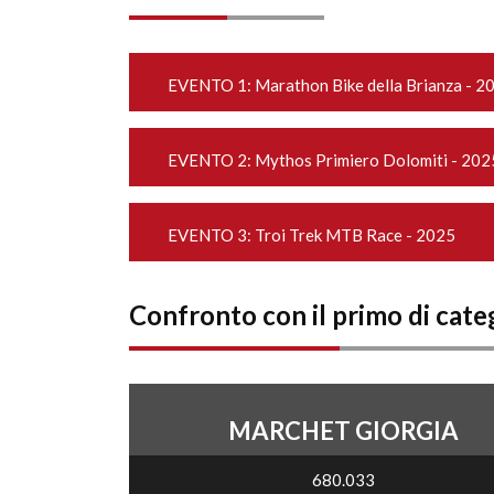
EVENTO 1:
Marathon Bike della Brianza - 2
EVENTO 2:
Mythos Primiero Dolomiti - 202
EVENTO 3:
Troi Trek MTB Race - 2025
Confronto con il primo di cate
MARCHET GIORGIA
680.033