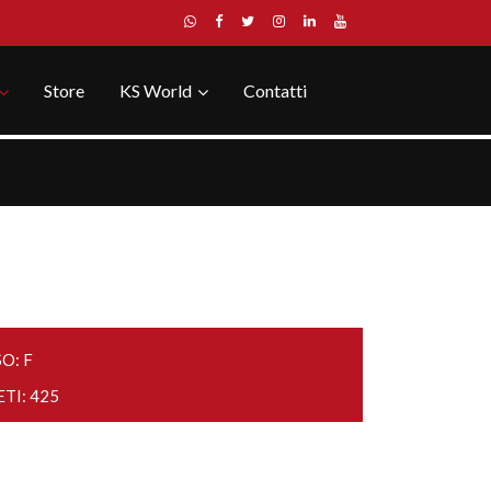
Store
KS World
Contatti
O: F
ETI: 425