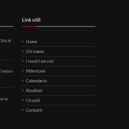
Link utili
ittà di
Home
Chi siamo
I nostri servizi
Milestone
Tratturo
Calendario
Risultati
per la
Circuiti
Contatti