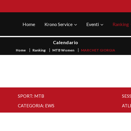
Home
Krono Service
Eventi
Ranking
Calendario
Home
Ranking
MTB Women
MARCHET GIORGIA
SPORT: MTB
SESS
CATEGORIA: EWS
ATL