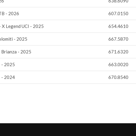
26
638.6090
TB - 2026
607.0150
- X Legend UCI - 2025
654.4610
lomiti - 2025
667.5870
 Brianza - 2025
671.6320
 - 2025
663.0020
 - 2024
670.8540