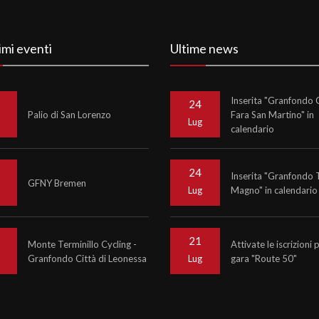
imi eventi
Ultime news
Inserita "Granfondo C
24
Palio di San Lorenzo
Fara San Martino" in
o
Lug
calendario
24
Inserita "Granfondo 
GFNY Bremen
Magno" in calendario
o
Lug
21
Monte Terminillo Cycling -
Attivate le iscrizioni 
Granfondo Città di Leonessa
gara "Route 50"
o
Lug