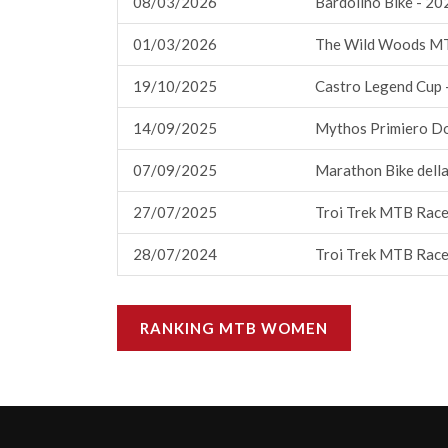
08/03/2026
Bardolino Bike - 20
01/03/2026
The Wild Woods M
19/10/2025
Castro Legend Cup 
14/09/2025
Mythos Primiero Do
07/09/2025
Marathon Bike della
27/07/2025
Troi Trek MTB Race
28/07/2024
Troi Trek MTB Race
RANKING MTB WOMEN