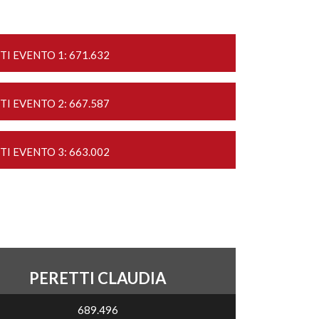
TI EVENTO 1: 671.632
TI EVENTO 2: 667.587
TI EVENTO 3: 663.002
PERETTI CLAUDIA
689.496