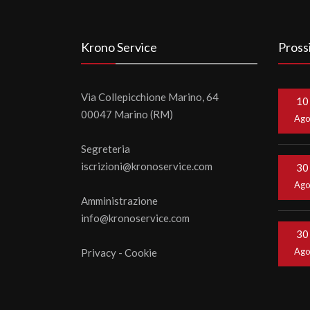
Krono Service
Pross
Via Collepicchione Marino, 64
10
00047 Marino (RM)
Ag
Segreteria
iscrizioni@kronoservice.com
30
Ag
Amministrazione
info@kronoservice.com
30
Ag
Privacy
-
Cookie