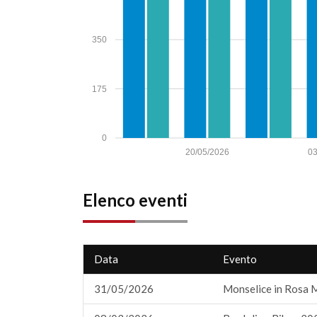
350
175
0
20/05/2026
03
Elenco eventi
Data
Evento
31/05/2026
Monselice in Rosa 