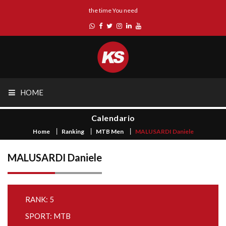
the time You need
HOME
Calendario
Home
Ranking
MTB Men
MALUSARDI Daniele
MALUSARDI Daniele
RANK: 5
SPORT: MTB