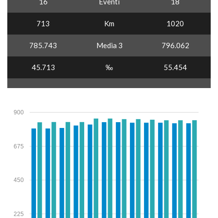
16
Eventi
18
713
Km
1020
785.743
Media 3
796.062
45.713
‰
55.454
900
675
450
225