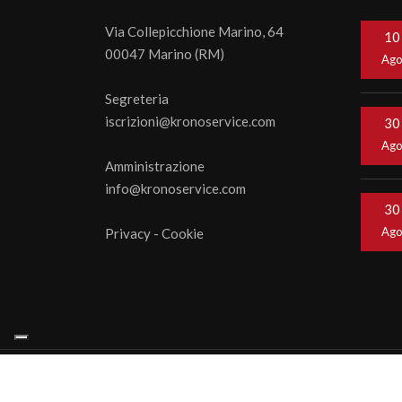
Via Collepicchione Marino, 64
10
00047 Marino (RM)
Ag
Segreteria
iscrizioni@kronoservice.com
30
Ag
Amministrazione
info@kronoservice.com
30
Ag
Privacy
-
Cookie
© 202
webage