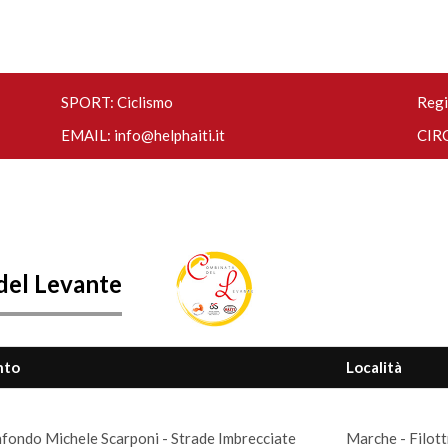
SPORT: Ciclismo
Regi
EMAIL:
info@helphaiti.it
CIRC
del Levante
nto
Località
fondo Michele Scarponi - Strade Imbrecciate
Marche - Filot