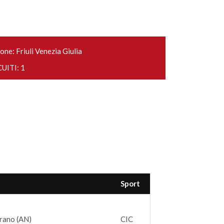
one: Friuli Venezia Giulia
UITI: 1
Sport
trano (AN)
CIC