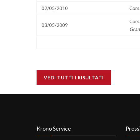
02/05/2010
Corsa
Corsa
03/05/2009
Gran
VEDI TUTTI I RISULTATI
Krono Service
Pross