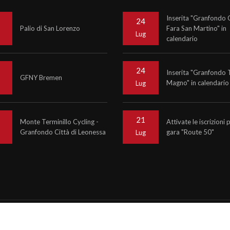
Inserita "Granfondo C
24
Palio di San Lorenzo
Fara San Martino" in
o
Lug
calendario
24
Inserita "Granfondo 
GFNY Bremen
Magno" in calendario
o
Lug
21
Monte Terminillo Cycling -
Attivate le iscrizioni 
Granfondo Città di Leonessa
gara "Route 50"
o
Lug
6
Krono Service
P.IVA 07476081000
ncy informinds consulting