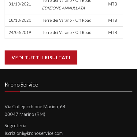
Terre dei Varano - Off Road
31/10/2021
MTB
EDIZIONE ANNULLATA
18/10/2020
Terre dei Varano - Off Road
MTB
24/03/2019
Terre dei Varano - Off Road
MTB
VEDI TUTTI I RISULTATI
Krono Service
Via Collepicchione Marino, 64
00047 Marino (RM)
Segreteria
iscrizioni@kronoservice.com