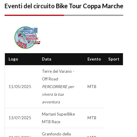
Eventi del circuito
Bike Tour Coppa Marche
Logo
Data
Evento
Sport
Terre dei Varano -
Off Road
11/05/2025
PERCORRERE per
MTB
vivera la tua
avventura
Martani SuperBike
13/07/2025
MTB
MTB Race
Granfondo della