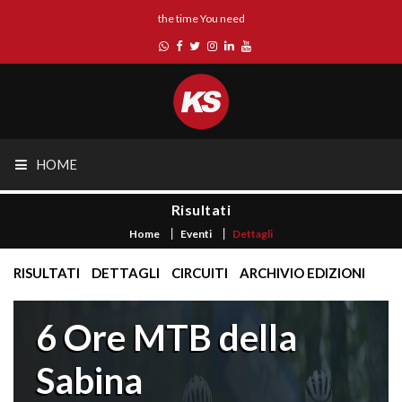
the time You need
HOME
Risultati
Home
Eventi
Dettagli
RISULTATI
DETTAGLI
CIRCUITI
ARCHIVIO EDIZIONI
6 Ore MTB della
Sabina