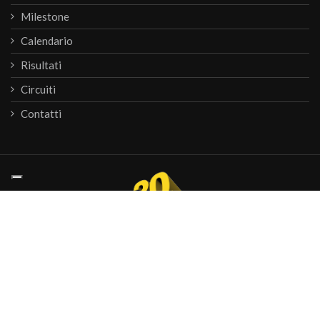
Milestone
Calendario
Risultati
Circuiti
Contatti
© 2026
Krono Service
P.IVA 07476081000
webagency informinds consulting