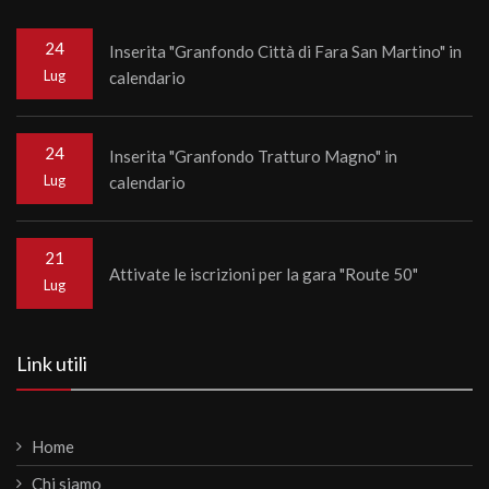
24
Inserita "Granfondo Città di Fara San Martino" in
Lug
calendario
24
Inserita "Granfondo Tratturo Magno" in
Lug
calendario
21
Attivate le iscrizioni per la gara "Route 50"
Lug
Link utili
Home
Chi siamo