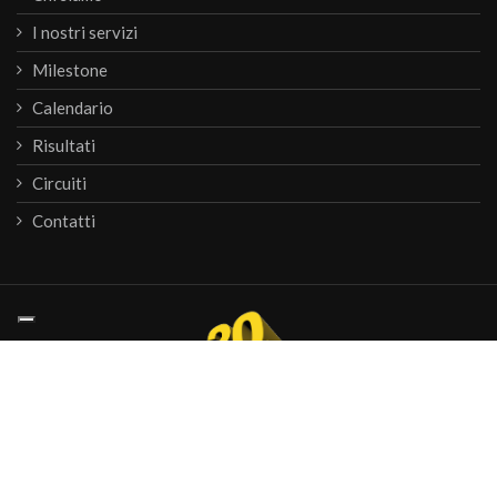
I nostri servizi
Milestone
Calendario
Risultati
Circuiti
Contatti
© 2026
Krono Service
P.IVA 07476081000
webagency informinds consulting