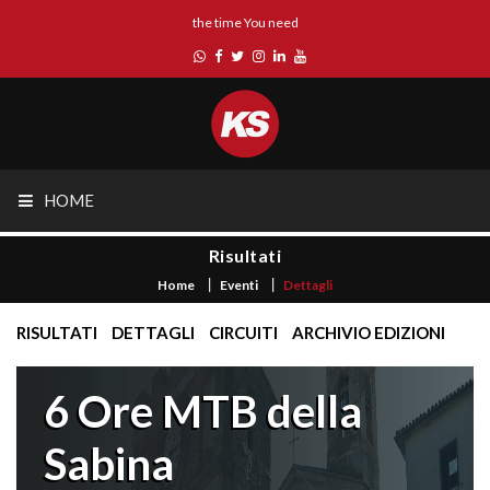
the time You need
HOME
Risultati
Home
Eventi
Dettagli
RISULTATI
DETTAGLI
CIRCUITI
ARCHIVIO EDIZIONI
6 Ore MTB della
Sabina