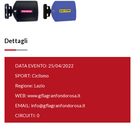
Dettagli
DATA EVENTO: 25/04/2022
SPORT: Ciclismo
Regione: Lazio
WEB:
www.gflagranfondorosa.it
EMAIL:
info@gflagranfondorosa.it
CIRCUITI: 0