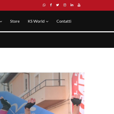
Store
KS World
Contatti