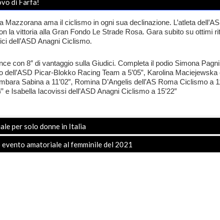
vo di Farfa!
a Mazzorana
ama il ciclismo in ogni sua declinazione. L’atleta dell’
AS
n la vittoria alla
Gran Fondo Le Strade Rosa
.
Gara
subito su ottimi r
ici
dell’
ASD Anagni Ciclismo
.
nce con
8″ di vantaggio sulla
Giudici
. Completa il podio
Simona Pagni
o
dell’ASD Picar-Blokko Racing Team a 5’05”, Karolina
Maciejewska
mbara Sabina a 11’02”, Romina
D’Angelis
dell’AS Roma Ciclismo a 1
 e Isabella
Iacovissi dell’ASD Anagni Ciclismo a 15’22”
le per solo donne in Italia
 evento amatoriale al femminile del 2021