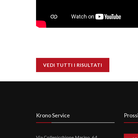
VEDI TUTTI I RISULTATI
Krono Service
Pross
Via Collepicchione Marino, 64