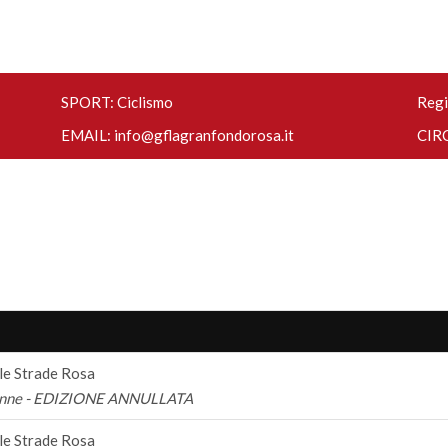
SPORT: Ciclismo
Regi
EMAIL:
info@gflagranfondorosa.it
CIRC
le Strade Rosa
Donne - EDIZIONE ANNULLATA
le Strade Rosa