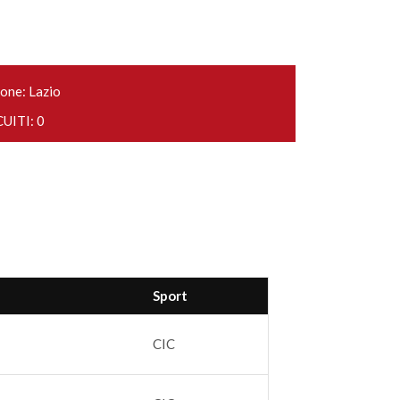
one: Lazio
UITI: 0
Sport
CIC