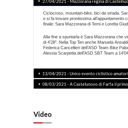
27/04/2021 - Mazzorana regina di Castelnuo
Ciclocross, mountain-bike, bici da strada.
Sar
e si fa trovare prontissima all’appuntamento co
finale:
Sara Mazzorana
di Terni e
Loretta Giud
Alla fine a spuntarla è
Sara Mazzorana
che vi
di
4’28”
. Nella
Top Ten
anche Manuela
Ansald
Federica
Cancellieri
dell’ASD Team Bike Palo
Alessia
Scarpetta
dell’ASD SBT Team a 14’04”
13/04/2021 - Unico evento ciclistico amatoria
08/03/2021 - A Castelunovo di Farfa il primo
Video