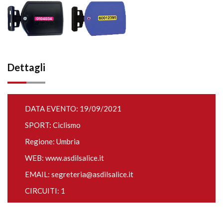
Dettagli
DATA EVENTO: 19/09/2021
SPORT: Ciclismo
Regione: Umbria
WEB:
www.asdilsalice.it
EMAIL:
segreteria@asdilsalice.it
CIRCUITI: 1