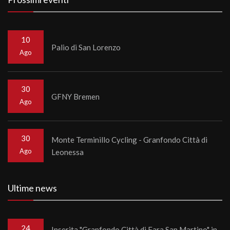
10
Palio di San Lorenzo
Ago
30
GFNY Bremen
Ago
30
Monte Terminillo Cycling - Granfondo Città di
Ago
Leonessa
Ultime news
24
Inserita "Granfondo Città di Fara San Martino" in