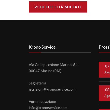
VEDI TUTTI I RISULTATI
Krono Service
Pross
Via Collepicchione Marino, 64
07
00047 Marino (RM)
Ag
Segreteria
iscrizioni@kronoservice.com
08
Ag
Amministrazione
info@kronoservice.com