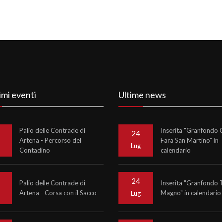
imi eventi
Ultime news
Palio delle Contrade di
Inserita "Granfondo C
24
Artena - Percorso del
Fara San Martino" in
o
Lug
Contadino
calendario
24
Palio delle Contrade di
Inserita "Granfondo 
Artena - Corsa con il Sacco
Magno" in calendario
o
Lug