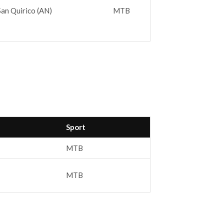
San Quirico (AN)
MTB
Sport
MTB
MTB