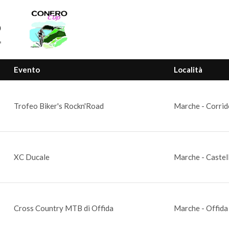
p
Evento
Località
Trofeo Biker's Rockn'Road
Marche - Corrid
XC Ducale
Marche - Castell
Cross Country MTB di Offida
Marche - Offida