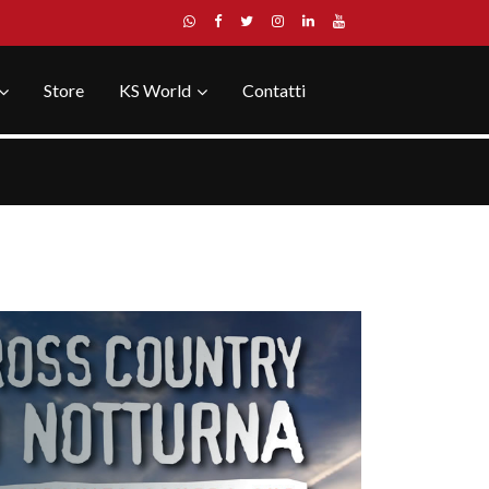
Store
KS World
Contatti