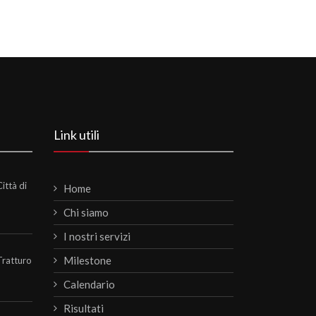
Link utili
ittà di
Home
Chi siamo
I nostri servizi
Milestone
Tratturo
Calendario
Risultati