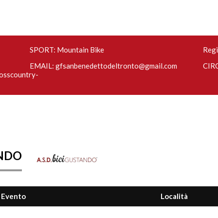
SPORT: Mountain Bike
Regi
EMAIL:
gfsanbenedettodeltronto@gmail.com
CIRC
osscountry-
ANDO
Evento
Località