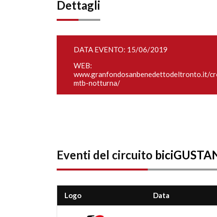
Dettagli
DATA EVENTO: 15/06/2019
WEB:
www.granfondosanbenedettodeltronto.it/cr
mtb-notturna/
Eventi del circuito
biciGUST
Logo
Data