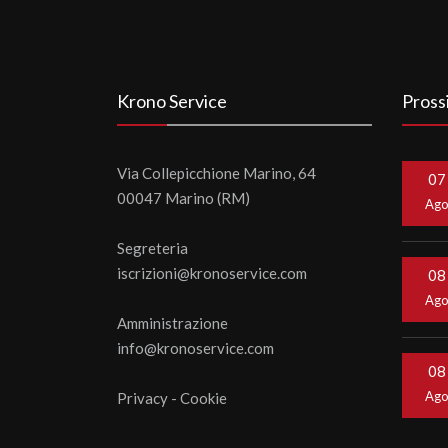
Krono Service
Pross
Via Collepicchione Marino, 64
07
00047 Marino (RM)
Ag
Segreteria
iscrizioni@kronoservice.com
08
Ag
Amministrazione
info@kronoservice.com
08
Ag
Privacy
-
Cookie