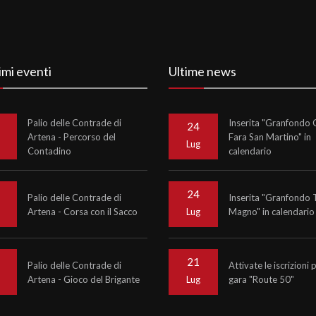
imi eventi
Ultime news
Palio delle Contrade di
Inserita "Granfondo C
24
Artena - Percorso del
Fara San Martino" in
o
Lug
Contadino
calendario
24
Palio delle Contrade di
Inserita "Granfondo 
Artena - Corsa con il Sacco
Magno" in calendario
o
Lug
21
Palio delle Contrade di
Attivate le iscrizioni 
Artena - Gioco del Brigante
gara "Route 50"
o
Lug