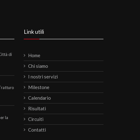
Link utili
ittà di
Home
Chi siamo
I nostri servizi
Milestone
Tratturo
Calendario
Risultati
per la
Circuiti
Contatti