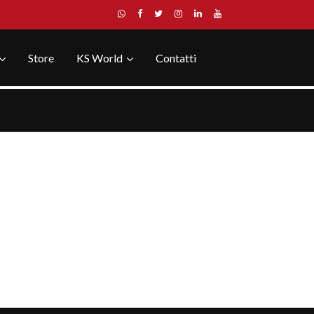
Store
KS World
Contatti