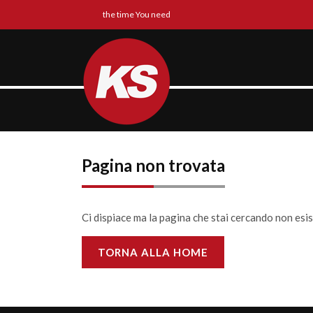
the time You need
Pagina non trovata
Ci dispiace ma la pagina che stai cercando non esi
TORNA ALLA HOME