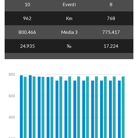
10
Eventi
8
962
Km
768
800.466
Media 3
775.417
24.935
‰
17.224
800
600
400