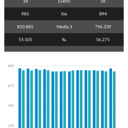
18
Eventi
18
985
Km
894
810.885
Media 3
796.339
55.505
‰
56.275
900
675
450
225