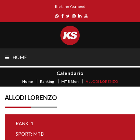
the time You need
HOME
Calendario
Home
Ranking
MTB Men
ALLODI LORENZO
ALLODI LORENZO
RANK: 1
SPORT: MTB