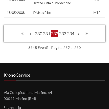
Trofeo Città di Pordenone
18/05/2008
Divinus Bike
MTB
230
231
232
233
234
3748 Eventi - Pagina 232 di 250
Krono Service
Via Collepicchione Marino, 64
00047 Marino (RM)
Segreteria