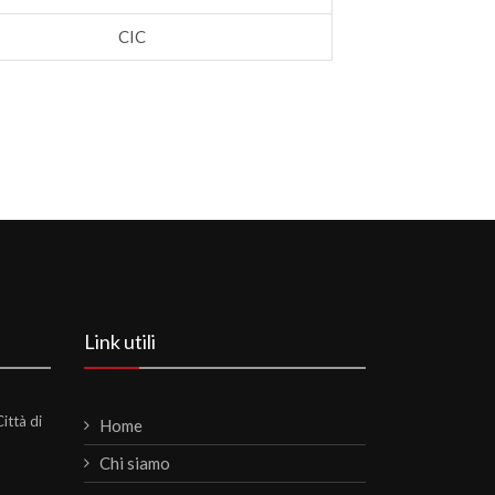
CIC
Link utili
ittà di
Home
Chi siamo