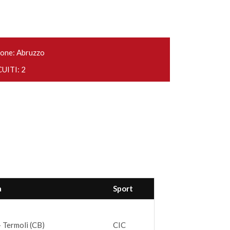
one: Abruzzo
UITI: 2
à
Sport
- Termoli (CB)
CIC