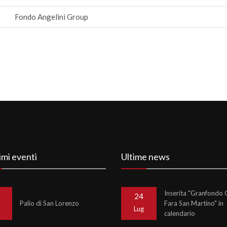
Fondo Angelini Group
imi eventi
Ultime news
Inserita "Granfondo C
24
Palio di San Lorenzo
Fara San Martino" in
o
Lug
calendario