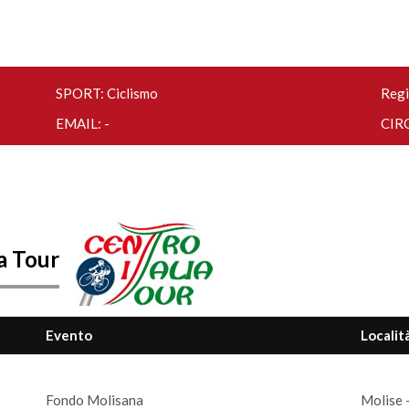
SPORT: Ciclismo
Regi
EMAIL: -
CIRC
ia Tour
Evento
Localit
Fondo Molisana
Molise 