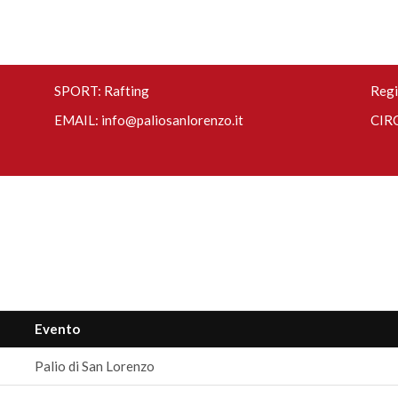
SPORT: Rafting
Regi
EMAIL:
info@paliosanlorenzo.it
CIRC
Evento
Palio di San Lorenzo