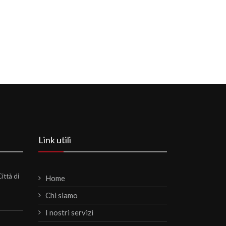
Link utili
ittà di
Home
Chi siamo
I nostri servizi