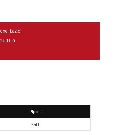
one: Lazio
UITI: 0
Sport
Raft