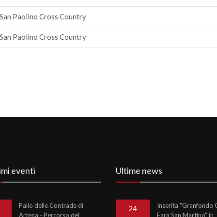
San Paolino Cross Country
San Paolino Cross Country
imi eventi
Ultime news
Palio delle Contrade di
Inserita "Granfondo C
24
Artena - Percorso del
Fara San Martino" in