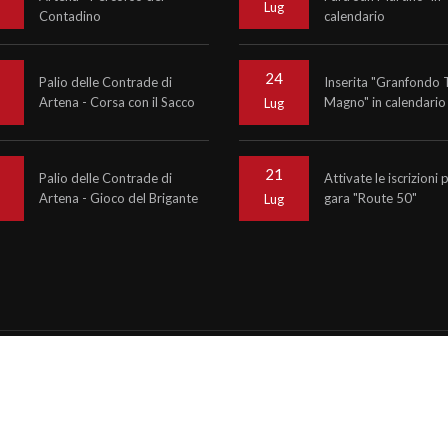
o
Lug
Contadino
calendario
24
Palio delle Contrade di
Inserita "Granfondo 
Artena - Corsa con il Sacco
Magno" in calendario
o
Lug
21
Palio delle Contrade di
Attivate le iscrizioni 
Artena - Gioco del Brigante
gara "Route 50"
o
Lug
6
Krono Service
P.IVA 07476081000
ncy informinds consulting