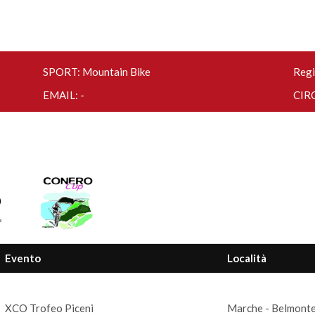
SPORT: Mountain Bike
Regi
EMAIL: -
CIRC
p
Evento
Località
XCO Trofeo Piceni
Marche - Belmonte