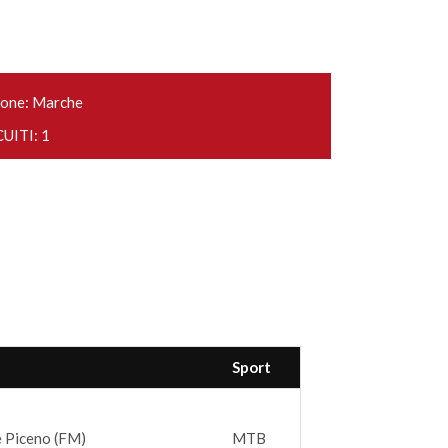
one: Marche
UITI: 1
Sport
 Piceno (FM)
MTB