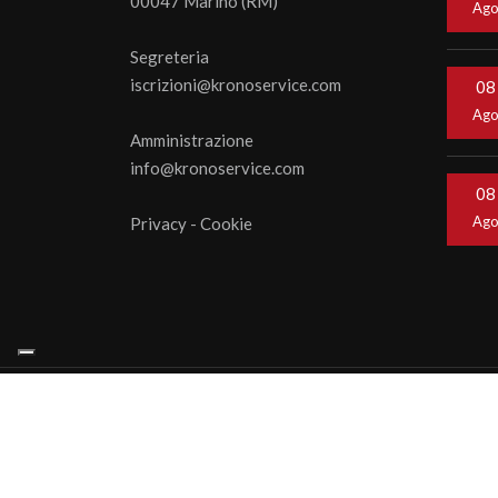
00047 Marino (RM)
Ag
Segreteria
iscrizioni@kronoservice.com
08
Ag
Amministrazione
info@kronoservice.com
08
Ag
Privacy
-
Cookie
© 202
webage