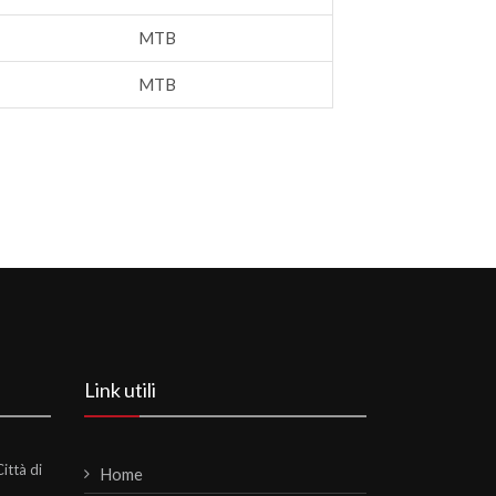
MTB
MTB
Link utili
ittà di
Home