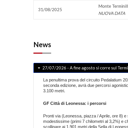
Monte Terminill
31/08/2025
NUOVA DATA
News
27/07/2026 - A fine agosto si corre sul Termi
La penultima prova del circuito Pedalatium 20
seconda edizione, avrà due percorsi agonistici 
3.100 metri.
GF Città di Leonessa: i percorsi
Pronti via (Leonessa, piazza / Aprile, ore 8) 
modestissime (primi 7 chilometri al 3,2%) e c
scollinare ai 1.901 metri della Sella di Leone