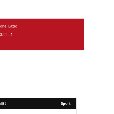
one: Lazio
UITI: 1
lità
Sport