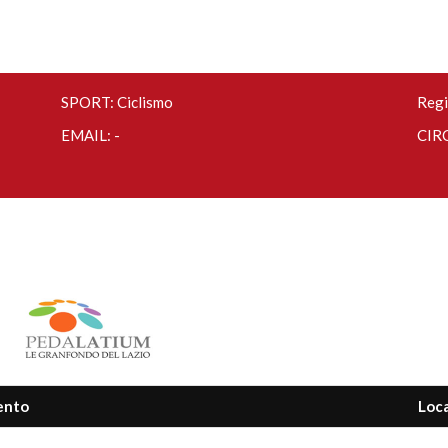
SPORT: Ciclismo
Regi
EMAIL: -
CIRC
ento
Loca