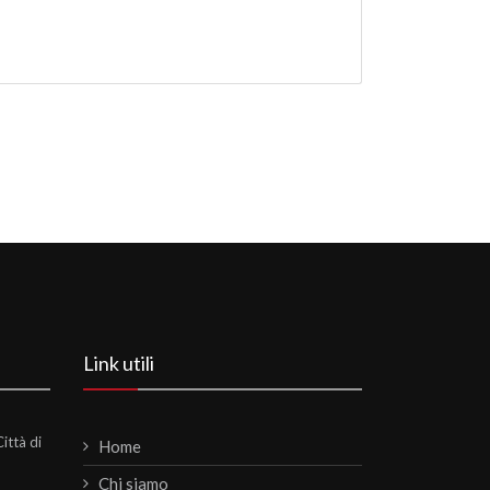
Link utili
ittà di
Home
Chi siamo