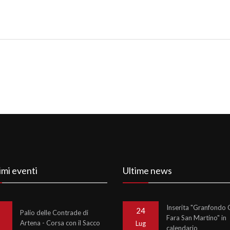
imi eventi
Ultime news
Inserita "Granfondo C
24
Palio delle Contrade di
Fara San Martino" in
Artena - Corsa con il Sacco
o
Lug
calendario