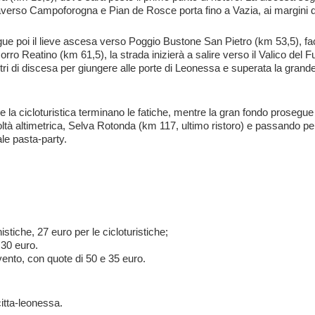
averso Campoforogna e Pian de Rosce porta fino a Vazia, ai margini di
egue poi il lieve ascesa verso Poggio Bustone San Pietro (km 53,5), fa
Morro Reatino (km 61,5), la strada inizierà a salire verso il Valico del 
etri di discesa per giungere alle porte di Leonessa e superata la grande
 e la cicloturistica terminano le fatiche, mentre la gran fondo proseg
icoltà altimetrica, Selva Rotonda (km 117, ultimo ristoro) e passando per
ale pasta-party.
istiche, 27 euro per le cicloturistiche;
 30 euro.
’evento, con quote di 50 e 35 euro.
itta-leonessa
.