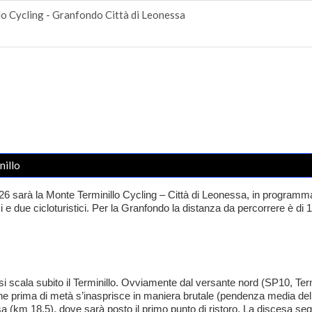
o Cycling - Granfondo Città di Leonessa
nillo
26 sarà la Monte Terminillo Cycling – Città di Leonessa, in programm
e due cicloturistici. Per la Granfondo la distanza da percorrere è di 14
e si scala subito il Terminillo. Ovviamente dal versante nord (SP10, Te
he prima di metà s’inasprisce in maniera brutale (pendenza media del
ssa (km 18,5), dove sarà posto il primo punto di ristoro. La discesa 