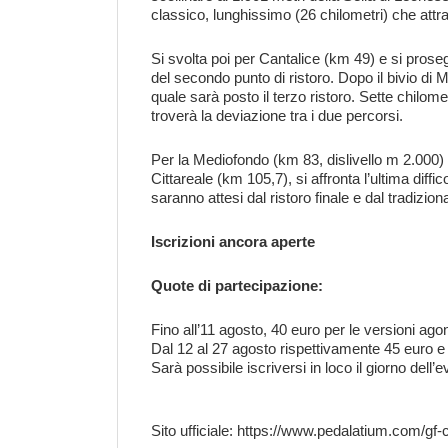
classico, lunghissimo (26 chilometri) che attr
Si svolta poi per Cantalice (km 49) e si pros
del secondo punto di ristoro. Dopo il bivio di 
quale sarà posto il terzo ristoro. Sette chilom
troverà la deviazione tra i due percorsi.
Per la Mediofondo (km 83, dislivello m 2.000)
Cittareale (km 105,7), si affronta l’ultima diff
saranno attesi dal ristoro finale e dal tradizion
Iscrizioni ancora aperte
Quote di partecipazione:
Fino all’11 agosto, 40 euro per le versioni agon
Dal 12 al 27 agosto rispettivamente 45 euro e
Sarà possibile iscriversi in loco il giorno dell
Sito ufficiale:
https://www.pedalatium.com/gf-c