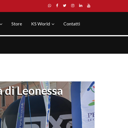
Store
KS World
Contatti
à di Leonessa