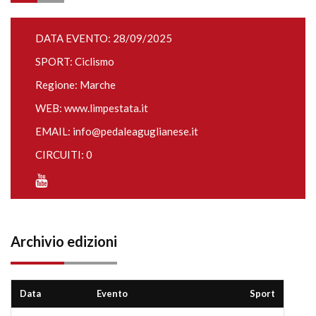
DATA EVENTO: 28/09/2025
SPORT: Ciclismo
Regione: Marche
WEB:
www.limpestata.it
EMAIL:
info@pedaleaguglianese.it
CIRCUITI: 0
Archivio edizioni
Data
Evento
Sport