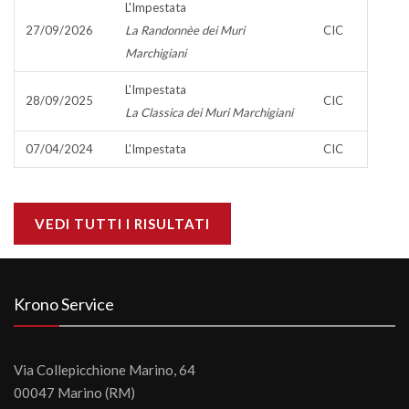
L'Impestata
27/09/2026
La Randonnèe dei Muri
CIC
Marchigiani
L'Impestata
28/09/2025
CIC
La Classica dei Muri Marchigiani
07/04/2024
L'Impestata
CIC
VEDI TUTTI I RISULTATI
Krono Service
Via Collepicchione Marino, 64
00047 Marino (RM)