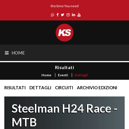
the time You need
HOME
Risultati
Home
Eventi
Dettagli
RISULTATI
DETTAGLI
CIRCUITI
ARCHIVIO EDIZIONI
Steelman H24 Race -
MTB