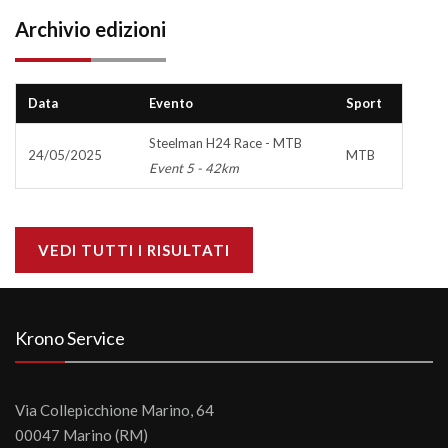
Archivio edizioni
Data
Evento
Sport
Steelman H24 Race - MTB
24/05/2025
MTB
Event 5 - 42km
VEDI TUTTI I RISULTATI
Krono Service
Via Collepicchione Marino, 64
00047 Marino (RM)