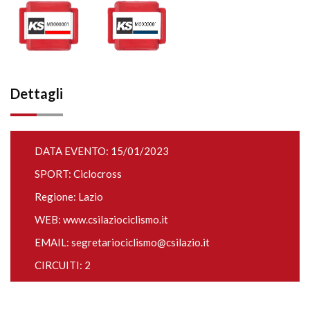
Dettagli
DATA EVENTO: 15/01/2023
SPORT: Ciclocross
Regione: Lazio
WEB:
www.csilaziociclismo.it
EMAIL:
segretariociclismo@csilazio.it
CIRCUITI: 2