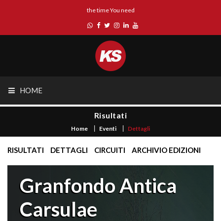
the time You need
HOME
Risultati
Home
Eventi
Dettagli
RISULTATI
DETTAGLI
CIRCUITI
ARCHIVIO EDIZIONI
Granfondo Antica
Carsulae