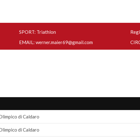
SPORT: Triathlon
Regi
EMAIL:
werner.maier69@gmail.com
CIRC
Olimpico di Caldaro
Olimpico di Caldaro