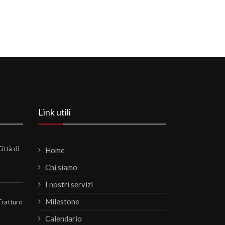
Link utili
ittà di
Home
Chi siamo
I nostri servizi
Milestone
Tratturo
Calendario