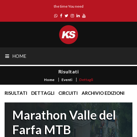
the time You need
HOME
Risultati
Home
Eventi
Dettagli
RISULTATI
DETTAGLI
CIRCUITI
ARCHIVIO EDIZIONI
Marathon Valle del
Farfa MTB