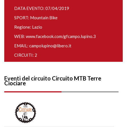
DATA EVENTO: 07/04/2019
SPORT: Mountain Bike
Regione: Lazio
WEB:
www.facebook.com/gfcampo.lupino.3
EMAIL:
campolupino@libero.it
CIRCUITI: 2
Eventi del circuito
Circuito MTB Terre
Ciociare