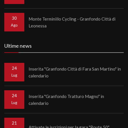
30
Monte Terminillo Cycling - Granfondo Città di
Ago
Leonessa
Ultime news
24
Inserita "Granfondo Città di Fara San Martino" in
Lug
calendario
24
Inserita "Granfondo Tratturo Magno" in
Lug
calendario
21
Attivate le iscrizioni per la gara "Route 50"