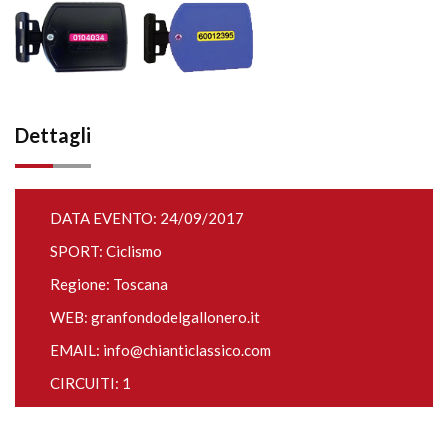
Dettagli
DATA EVENTO: 24/09/2017
SPORT: Ciclismo
Regione: Toscana
WEB:
granfondodelgallonero.it
EMAIL:
info@chianticlassico.com
CIRCUITI: 1