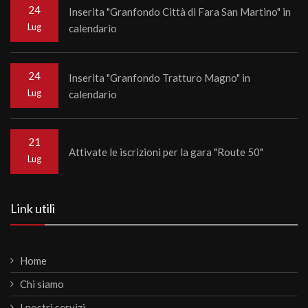
24
Inserita "Granfondo Città di Fara San Martino" in
Lug
calendario
24
Inserita "Granfondo Tratturo Magno" in
Lug
calendario
21
Attivate le iscrizioni per la gara "Route 50"
Lug
Link utili
Home
Chi siamo
I nostri servizi