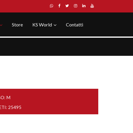
Store
KS World
Contatti
SO: M
ETI: 25495