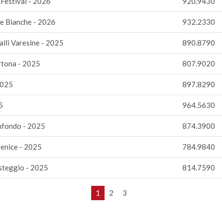
Festival - 2026
920.9430
e Bianche - 2026
932.2330
lli Varesine - 2025
890.8790
rtona - 2025
807.9020
2025
897.8290
5
964.5630
nfondo - 2025
874.3900
enice - 2025
784.9840
steggio - 2025
814.7590
1
2
3