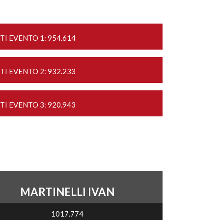
TI EVENTO 1: 954.614
TI EVENTO 2: 932.233
TI EVENTO 3: 920.943
MARTINELLI IVAN
1017.774