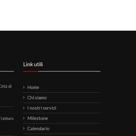
Link utili
ittà di
Home
Chi siamo
I nostri servizi
Milestone
Tratturo
Calendario