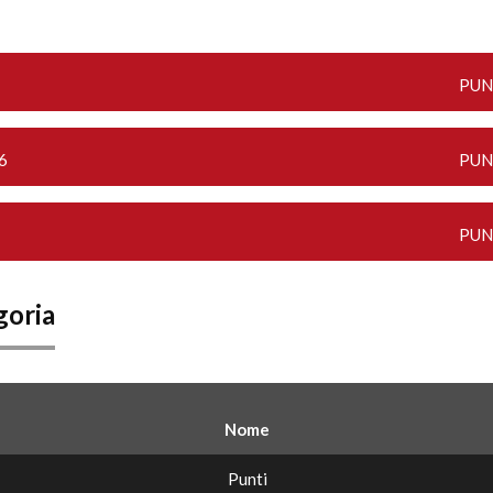
PUN
6
PUN
PUN
goria
Nome
Punti