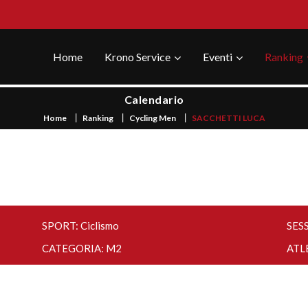
Home
Krono Service
Eventi
Ranking
Calendario
Home
Ranking
Cycling Men
SACCHETTI LUCA
SPORT: Ciclismo
SES
CATEGORIA: M2
ATL