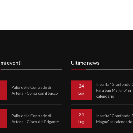
imi eventi
Ultime news
Inserita "Granfondo C
24
Palio delle Contrade di
Fara San Martino" in
Artena - Corsa con il Sacco
o
Lug
calendario
24
Palio delle Contrade di
Inserita "Granfondo 
Artena - Gioco del Brigante
Magno" in calendario
o
Lug