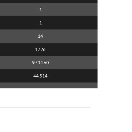
1
1
14
1726
973.260
44.514