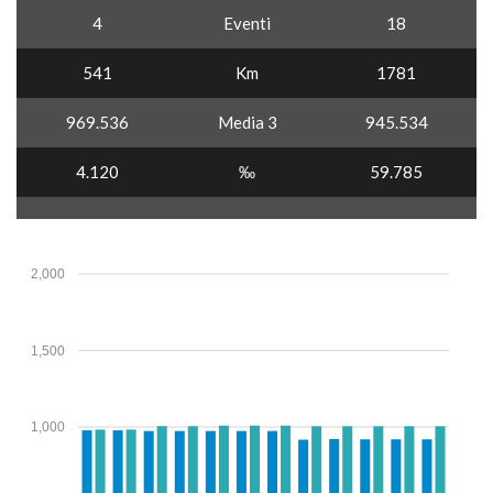
4
Eventi
18
541
Km
1781
969.536
Media 3
945.534
4.120
‰
59.785
2,000
1,500
1,000