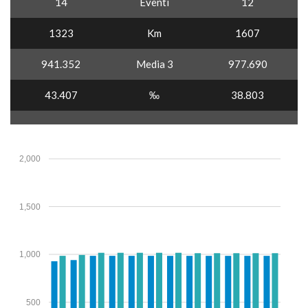
14
Eventi
12
1323
Km
1607
941.352
Media 3
977.690
43.407
‰
38.803
2,000
1,500
1,000
500