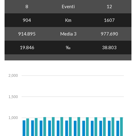
8
Eventi
12
904
Km
1607
914.895
Media 3
977.690
19.846
‰
38.803
2,000
1,500
1,000