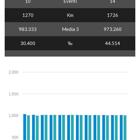
10
Eventi
14
1270
Km
1726
983.333
Media 3
973.260
30.400
‰
44.514
2,000
1,500
1,000
500