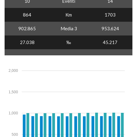
10
Eventi
14
864
Km
1703
902.865
Media 3
953.624
27.038
‰
45.217
2,000
1,500
1,000
500