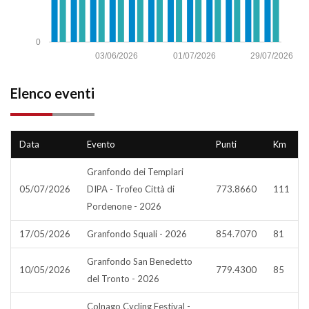
0
03/06/2026
01/07/2026
29/07/2026
Elenco eventi
Data
Evento
Punti
Km
Granfondo dei Templari
05/07/2026
DIPA - Trofeo Città di
773.8660
111
Pordenone - 2026
17/05/2026
Granfondo Squali - 2026
854.7070
81
Granfondo San Benedetto
10/05/2026
779.4300
85
del Tronto - 2026
Colnago Cycling Festival -