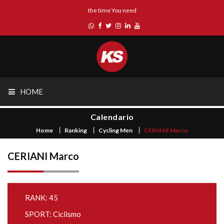
the time You need
HOME
Calendario
Home
Ranking
Cycling Men
CERIANI Marco
CERIANI Marco
RANK: 45
SPORT: Ciclismo