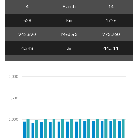
4
Eventi
14
528
Km
1726
942.890
Media 3
973.260
4.348
‰
44.514
2,000
1,500
1,000