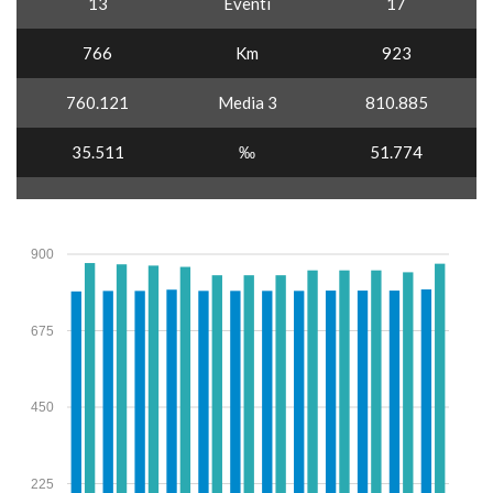
13
Eventi
17
766
Km
923
760.121
Media 3
810.885
35.511
‰
51.774
900
675
450
225