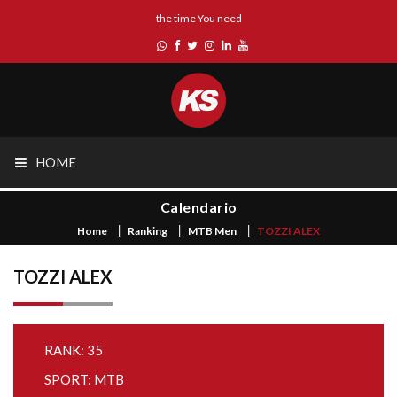
the time You need
HOME
Calendario
Home
Ranking
MTB Men
TOZZI ALEX
TOZZI ALEX
RANK: 35
SPORT: MTB