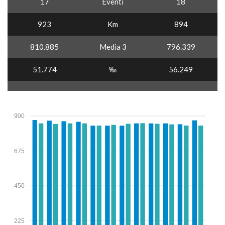
17
Eventi
18
923
Km
894
810.885
Media 3
796.339
51.774
‰
56.249
900
675
450
225