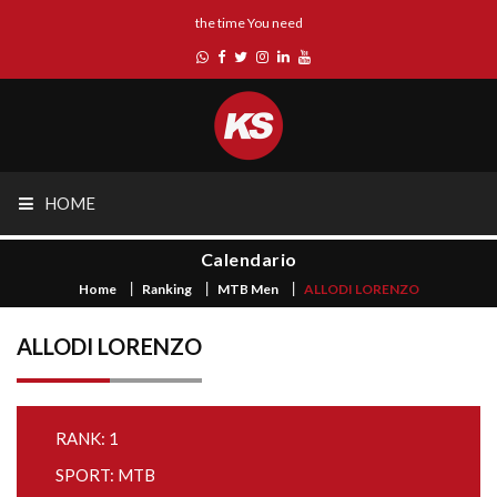
the time You need
HOME
Calendario
Home
Ranking
MTB Men
ALLODI LORENZO
ALLODI LORENZO
RANK: 1
SPORT: MTB