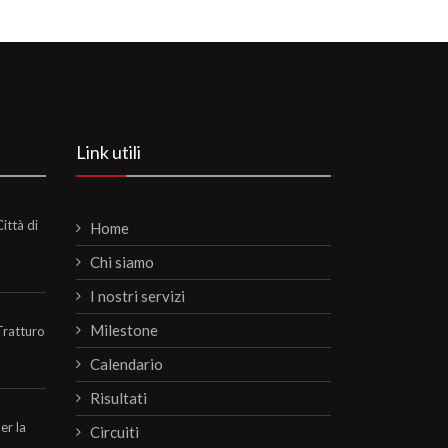
Link utili
ittà di
Home
Chi siamo
I nostri servizi
Milestone
Tratturo
Calendario
Risultati
per la
Circuiti