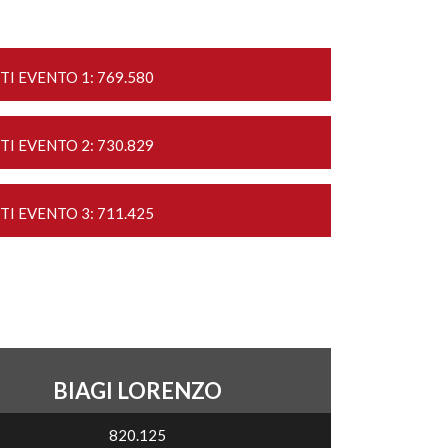
TI EVENTO 1: 769.580
TI EVENTO 2: 730.829
TI EVENTO 3: 711.425
BIAGI LORENZO
820.125