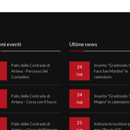
imi eventi
Ultime news
Palio delle Contrade di
Inserita "Granfondo C
24
Artena - Percorso del
Fara San Martino" in
o
Lug
Contadino
calendario
24
Palio delle Contrade di
Inserita "Granfondo 
Artena - Corsa con il Sacco
Magno" in calendario
o
Lug
21
Palio delle Contrade di
Attivate le iscrizioni 
Artena - Gioco del Brigante
gara "Route 50"
o
Lug