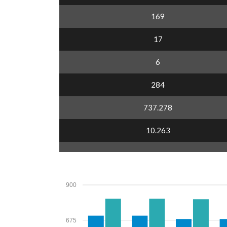
169
17
6
284
737.278
10.263
900
675