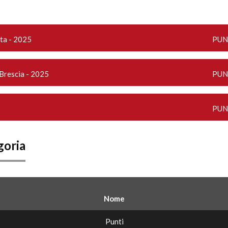
rta - 2025
PUN
Brescia - 2025
PUN
PUN
goria
Nome
Punti