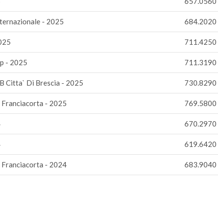
5
657.0560
nternazionale - 2025
684.2020
2025
711.4250
p - 2025
711.3190
 Citta` Di Brescia - 2025
730.8290
i Franciacorta - 2025
769.5800
4
670.2970
4
619.6420
i Franciacorta - 2024
683.9040