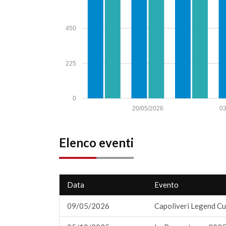
450
225
0
20/05/2026
03
Elenco eventi
Data
Evento
09/05/2026
Capoliveri Legend Cu