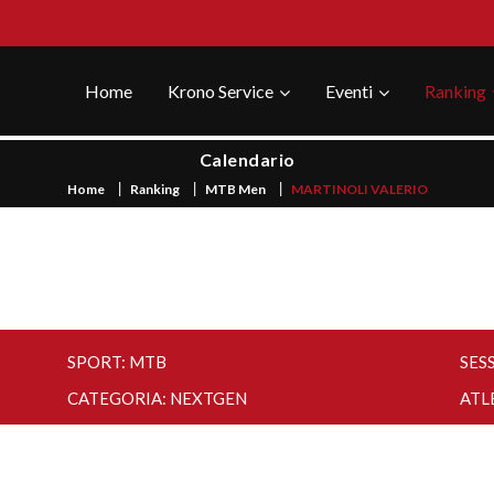
Home
Krono Service
Eventi
Ranking
Calendario
Home
Ranking
MTB Men
MARTINOLI VALERIO
SPORT: MTB
SES
CATEGORIA: NEXTGEN
ATL