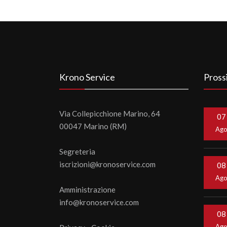
Krono Service
Pross
Via Collepicchione Marino, 64
07
00047 Marino (RM)
Ag
Segreteria
iscrizioni@kronoservice.com
08
Ag
Amministrazione
info@kronoservice.com
08
Ag