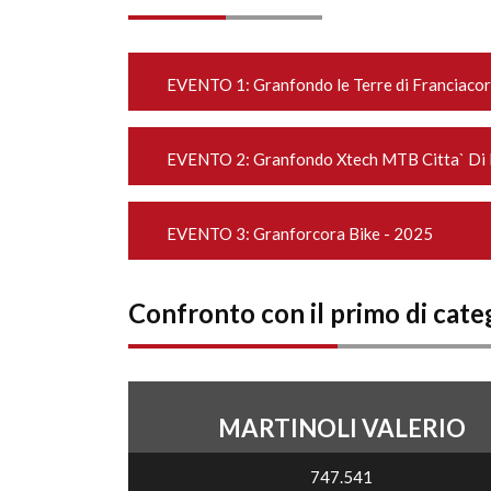
EVENTO 1:
Granfondo le Terre di Franciaco
EVENTO 2:
Granfondo Xtech MTB Citta` Di 
EVENTO 3:
Granforcora Bike - 2025
Confronto con il primo di cate
MARTINOLI VALERIO
747.541