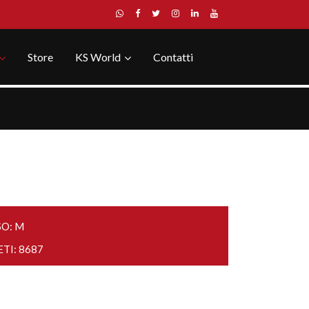
Store
KS World
Contatti
SO: M
ETI: 8687